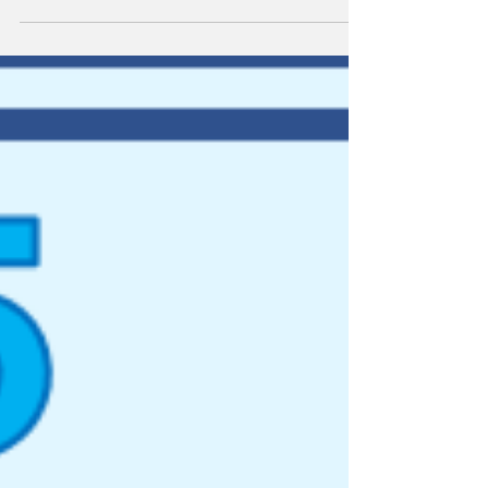
い[adj] beautiful,clean 海(うみ)[n] sea 横浜(よ
こはま)[n] Yokohama...