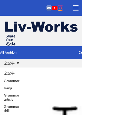
Liv-Works
Share
Your
Works
With Us
All Archive
全記事
全記事
Grammar
Kanji
Grammar
article
Grammar
drill