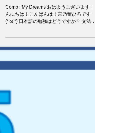
N4 Level
Comp : My Dreams おはようございます！こ
んにちは！こんばんは！言乃葉ひろです
(*'ω'*) 日本語の勉強はどうですか？ 文法や
言葉をたくさん覚えたら、「作文」を書いて
みましょう！ (How's your Japanese going?
After you...