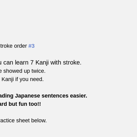
troke order 
#3
 can learn 7 Kanji with stroke. 
e showed up twice.
 Kanji if you need.
eading Japanese sentences easier.
ard but fun too!!
actice sheet below.