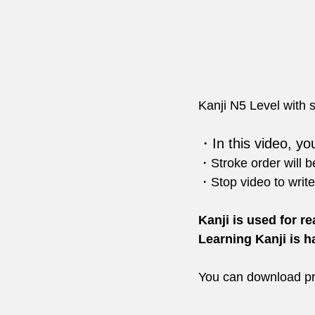
Kanji N5 Level with s
・In this video, you
・Stroke order will b
・Stop video to write
Kanji is used for r
Learning Kanji is h
You can download pr