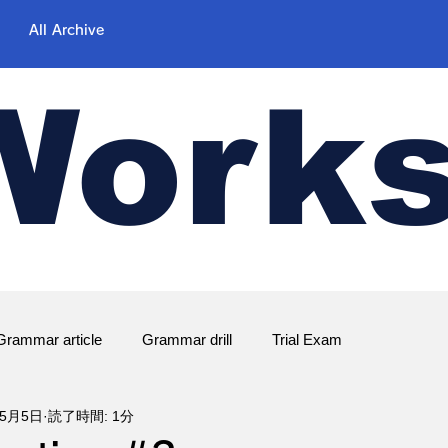
All Archive
Work
Grammar article
Grammar drill
Trial Exam
年5月5日
読了時間: 1分