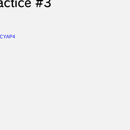
actice #3
OECYAP4