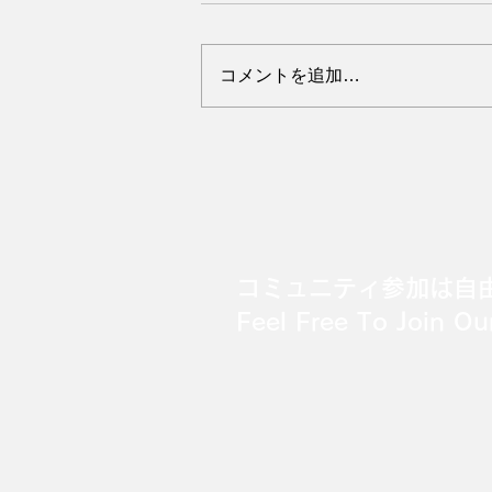
コメントを追加…
Kanji Practice #18
コミュニティ参加は自
Feel Free To Join O