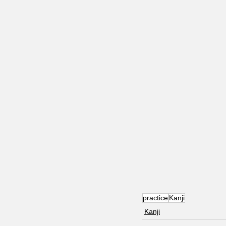
practice
Kanji
Kanji