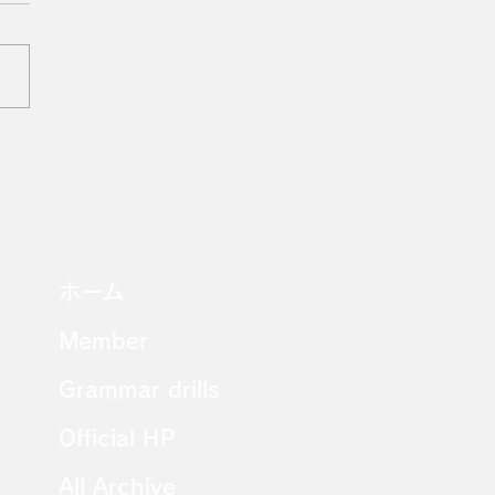
i Practice #16
ホーム
Member
Grammar drills
Official HP
All Archive