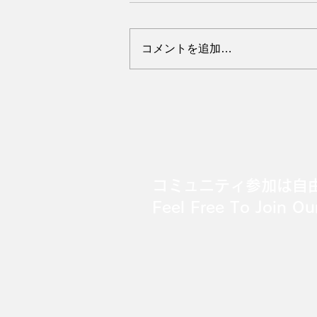
コメントを追加…
Kanji Practice #18
コミュニティ参加は自
Feel Free To Join O