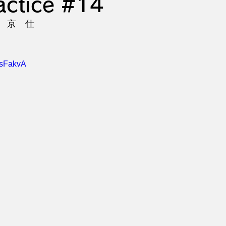
actice #14
　京　仕
bsFakvA