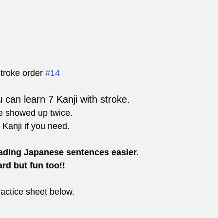
troke order 
#14
 can learn 7 Kanji with stroke. 
e showed up twice.
 Kanji if you need.
eading Japanese sentences easier.
ard but fun too!!
actice sheet below.