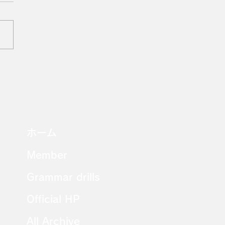
i Practice #16
ホーム
Member
Grammar drills
Official HP
All Archive