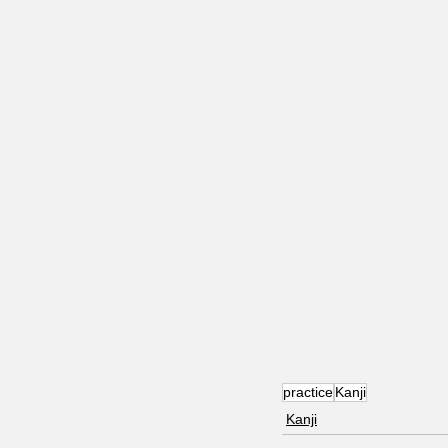
practice
Kanji
Kanji