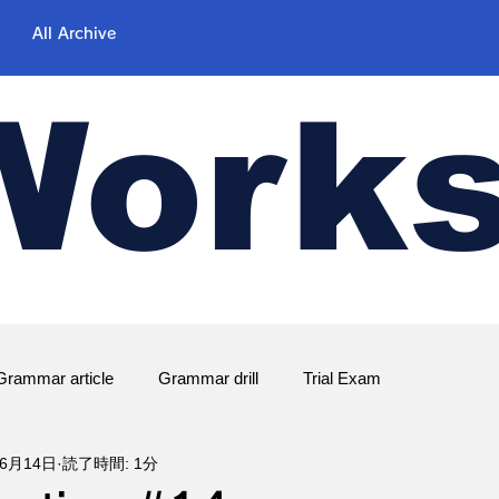
All Archive
Work
Grammar article
Grammar drill
Trial Exam
年6月14日
読了時間: 1分