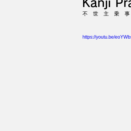
Kanji Pr
不　世　主　乗　事
https://youtu.be/eoYW