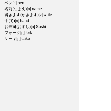
ペン[n] pen
名前(なまえ)[n] name
書きます(かきます)[v] write
手(て)[n] hand
お寿司(おすし)[n] Sushi
フォーク[n] fork
ケーキ[n] cake