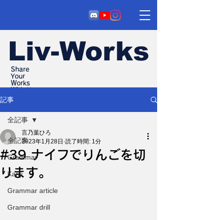
Liv-Works
Share
Your
Works
With Us
記事
全記事
言乃葉ひろ
全記事
2023年1月28日
読了時間: 1分
#39 ナイフでりんごを切
Grammar
ります。
Kanji
Grammar article
Grammar drill