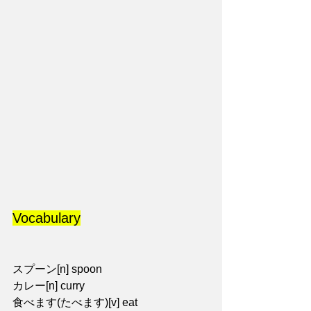
Vocabulary
スプーン[n] spoon
カレー[n] curry
食べます(たべます)[v] eat