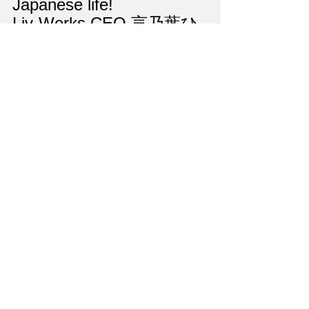
Japanese life!
Liv-Works CEO 言乃葉ひ
ろ
drill
Grammar drill
すべて表示
最新記事