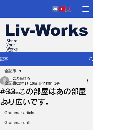
Liv-Works
Share
Your
Works
With Us
記事
全記事
言乃葉ひろ
全記事
2023年1月10日
読了時間: 1分
#33 この部屋はあの部屋
Grammar
より広いです。
Kanji
Grammar article
Grammar drill