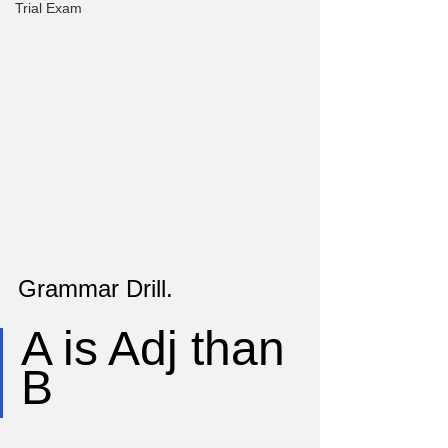
Trial Exam
Grammar Drill.
A is Adj than 
B