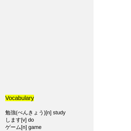
Vocabulary
勉強(べんきょう)[n] study
します[v] do 
ゲーム[n] game