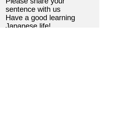
Please share your 
sentence with us
Have a good learning 
Japanese life!
Liv-Works CEO 言乃葉ひ
ろ
drill
Grammar drill
すべて表示
最新記事