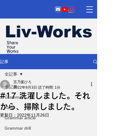
Liv-Works
Share
Your
Works
With Us
記事
全記事
言乃葉ひろ
全記事
2022年9月3日
読了時間: 1分
#17 洗濯しました。それ
Grammar
から、掃除しました。
Kanji
更新日：
2022年11月26日
Grammar article
Grammar drill