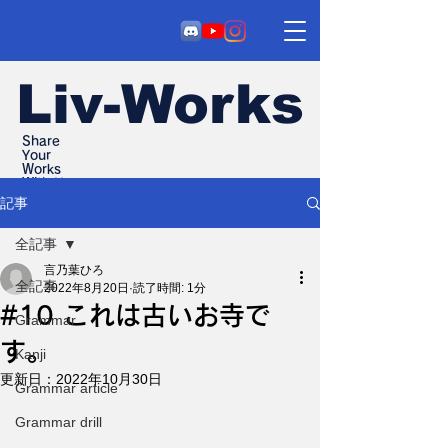
Liv-Works
Share
Your
Works
With Us
記事
全記事
言乃葉ひろ
全記事
2022年8月20日
読了時間: 1分
#10 これは古いお寺で
Grammar
す。
Kanji
更新日：
2022年10月30日
Grammar article
Grammar drill