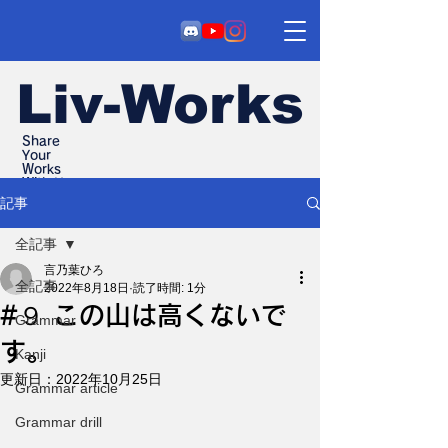
Liv-Works
Share
Your
Works
With Us
記事
全記事
言乃葉ひろ
全記事
2022年8月18日
読了時間: 1分
#９ この山は高くないで
Grammar
す。
Kanji
更新日：
2022年10月25日
Grammar article
Grammar drill