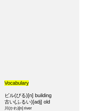
Vocabulary
ビル(びる)[n] building
古い(ふるい)[adj] old
川(かわ)[n] river