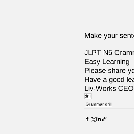
Make your sente
JLPT N5 Gram
Easy Learning
Please share yo
Have a good lea
Liv-Works 
drill
Grammar drill