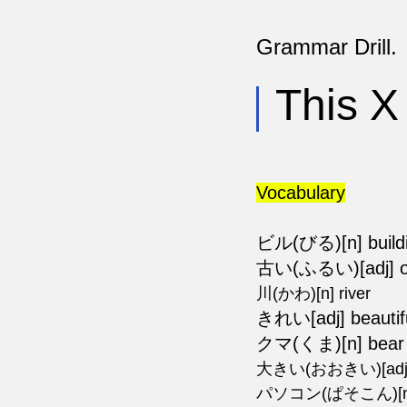
Grammar Drill.
This X 
Vocabulary
ビル(びる)[n] build
古い(ふるい)[adj] o
川(かわ)[n] river
きれい[adj] beautifu
クマ(くま)[n] bear
大きい(おおきい)[adj]
パソコン(ぱそこん)[n] 