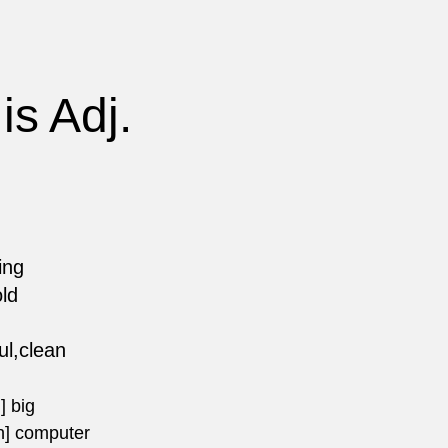
is Adj.
ing
ld
l,clean
 big
computer