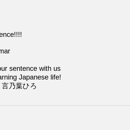
nce!!!!
mar
ur sentence with us
rning Japanese life!
CEO 言乃葉ひろ