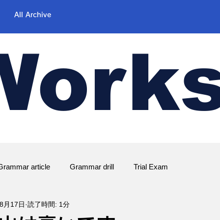
All Archive
Work
Grammar article
Grammar drill
Trial Exam
年8月17日
読了時間: 1分