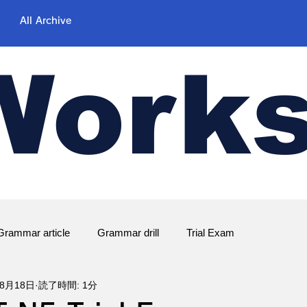
All Archive
Work
Grammar article
Grammar drill
Trial Exam
年8月18日
読了時間: 1分