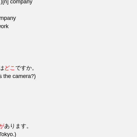
] company 
mpany
ork
は
どこ
ですか。
s the camera?)
が
あります。
Tokyo.)