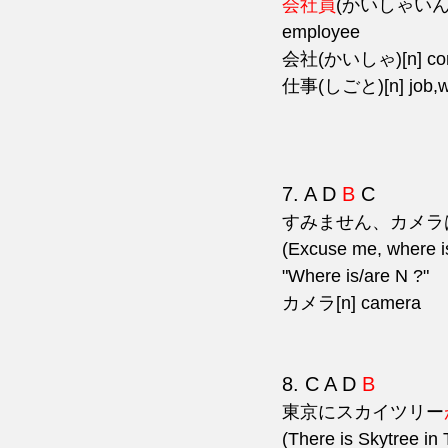
会社員
(かいしゃいん)[n
employee
会社(かいしゃ)[n] co
仕事(しごと)[n] job,w
7. A D 
B
 C
すみません、カメラ
(Excuse me, where i
"Where is/are N ?"
カメラ[n] camera
8. C A D 
B
東京にスカイツリー
(There is Skytree in 