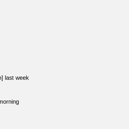
n] last week
 morning