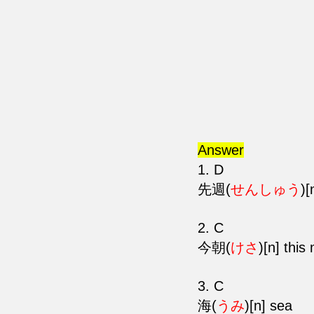
Answer
1. D　
先週(
せんしゅう
)[
2. C 
今朝(
けさ
)[n] this
3. C
海(
うみ
)[n] sea